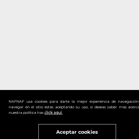
NAFNAF usa cookies para darte la mejor experiencia de navegación
navegar en el sitio estas aceptando su uso, si deseas saber más acerc
nuestra política has
click aquí.
Visita
vivant
nuestra marca
active
x
Aceptar cookies