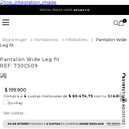
SPECIAL PRICES HASTA
50%DCTO
0
Ropa Mujer
Pantalones
Infaltables
Pantalón Wide
Leg fit
Pantalón Wide Leg fit
REF:
730C509
$
199
.
900
Compra a
4
cuotas mensuales de
$ 60.474,75
con tu
Crédito
Ver cuotas ...