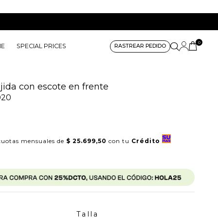
0
ME
SPECIAL PRICES
RASTREAR PEDIDO
jida con escote en frente
020
uotas mensuales de
$ 25.699,50
con tu
Crédito
Talla