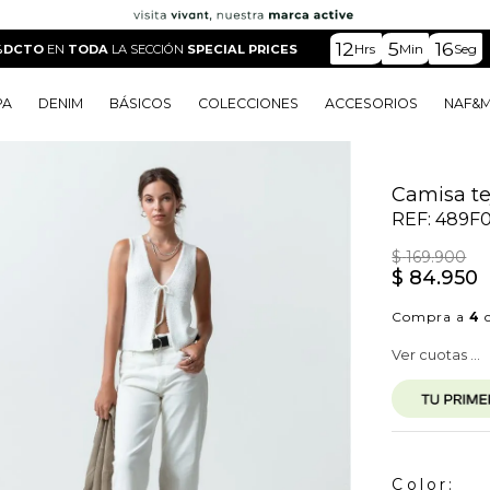
en frente
12
5
14
Hrs
Min
Seg
%DCTO
EN
TODA
LA SECCIÓN
SPECIAL PRICES
PA
DENIM
BÁSICOS
COLECCIONES
ACCESORIOS
NAF&
o
o
o
o
 Edit
o
o
Camisa te
REF:
489F
$
169
.
900
$
84
.
950
Compra a
4
c
Ver cuotas ...