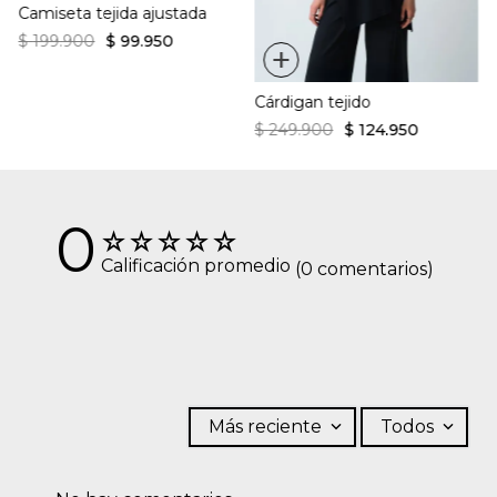
Camiseta tejida ajustada
$
199
.
900
$
99
.
950
+
Cárdigan tejido
$
249
.
900
$
124
.
950
0
☆
☆
☆
☆
☆
Calificación promedio
(0 comentarios)
Más reciente
Todos