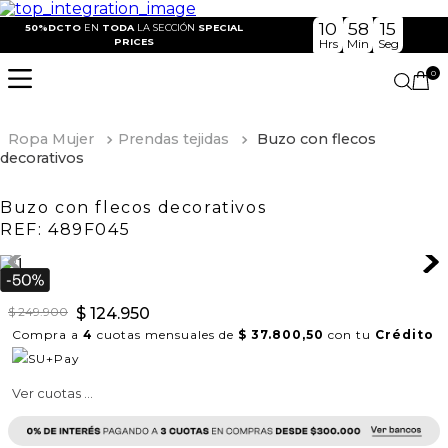
10
58
15
50%DCTO
EN
TODA
LA SECCIÓN
SPECIAL
PRICES
Hrs
Min
Seg
0
Ropa Mujer
Prendas tejidas
Buzo con flecos
decorativos
Buzo con flecos decorativos
REF:
489F045
$
249
.
900
$
124
.
950
Compra a
4
cuotas mensuales de
$ 37.800,50
con tu
Crédito
Ver cuotas ...