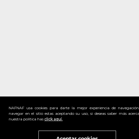
NAFNAF usa cookies para darte la mejor experiencia de navegación
navegar en el sitio estas aceptando su uso, si deseas saber más acerc
nuestra política has
click aquí.
Visita
vivant
nuestra marca
active
x
Aceptar cookies