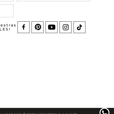
uestras
LES!