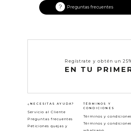
Enterizos
Enterizos
Preguntas frecuentes
Regístrate y obtén un 25
EN TU PRIME
¿NECESITAS AYUDA?
TÉRMINOS Y
CONDICIONES
Servicio al Cliente
Términos y condicione
Preguntas frecuentes
Términos y condicione
Peticiones quejas y
whatsapp