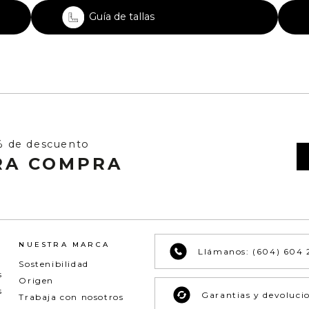
Guía de tallas
% de descuento
RA COMPRA
NUESTRA MARCA
Llámanos: (604) 604 
Sostenibilidad
s
Origen
s
Garantias y devoluci
Trabaja con nosotros