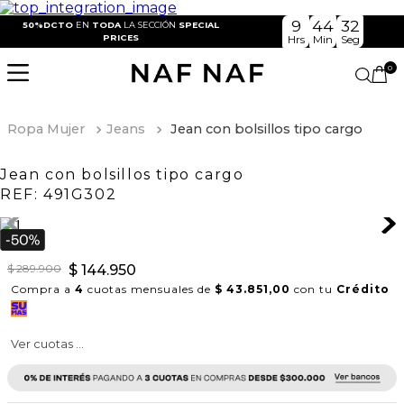
9
44
32
50%DCTO
EN
TODA
LA SECCIÓN
SPECIAL
PRICES
Hrs
Min
Seg
0
Ropa Mujer
Jeans
Jean con bolsillos tipo cargo
Jean con bolsillos tipo cargo
REF:
491G302
$
289
.
900
$
144
.
950
Compra a
4
cuotas mensuales de
$ 43.851,00
con tu
Crédito
Ver cuotas ...