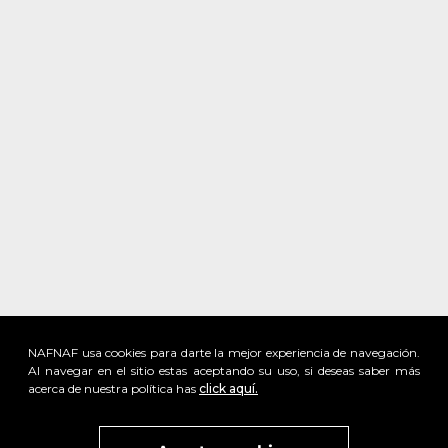
NAFNAF usa cookies para darte la mejor experiencia de navegación.
Al navegar en el sitio estas aceptando su uso, si deseas saber más
acerca de nuestra política has
click aquí.
x
Visita
vivant
nuestra marca
active
x