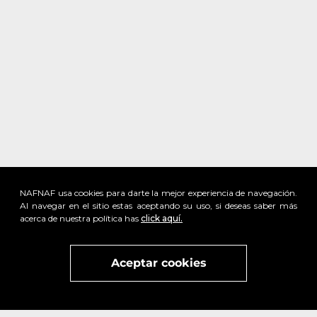
NAFNAF usa cookies para darte la mejor experiencia de navegación.
Al navegar en el sitio estas aceptando su uso, si deseas saber más
acerca de nuestra política has
click aquí.
x
Visita
vivant
nuestra marca
active
x
Aceptar cookies