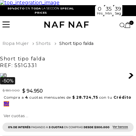
0
35
39
50%DCTO
EN
TODA
LA SECCIÓN
SPECIAL
PRICES
Hrs
Min
Seg
0
Ropa Mujer
Shorts
Short tipo falda
Short tipo falda
REF:
551G331
$
189
.
900
$
94
.
950
Compra a
4
cuotas mensuales de
$ 28.724,75
con tu
Crédito
Ver cuotas ...