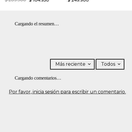
$
209
.
900
$
104
.
950
$
249
.
900
Cargando el resumen…
Más reciente
Todos
Cargando comentarios…
Por favor, inicia sesión para escribir un comentario.