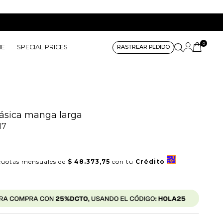
0
ME
SPECIAL PRICES
RASTREAR PEDIDO
ásica manga larga
17
uotas mensuales de
$ 48.373,75
con tu
Crédito