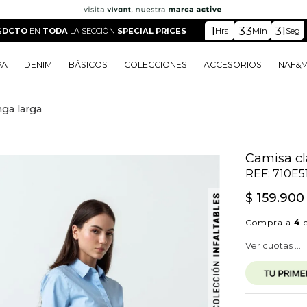
1
33
30
Hrs
Min
Seg
%DCTO
EN
TODA
LA SECCIÓN
SPECIAL PRICES
PA
DENIM
BÁSICOS
COLECCIONES
ACCESORIOS
NAF&
ga larga
o
o
o
o
 Edit
o
o
Camisa cl
REF:
710E5
$
159
.
900
Compra a
4
c
Ver cuotas ...