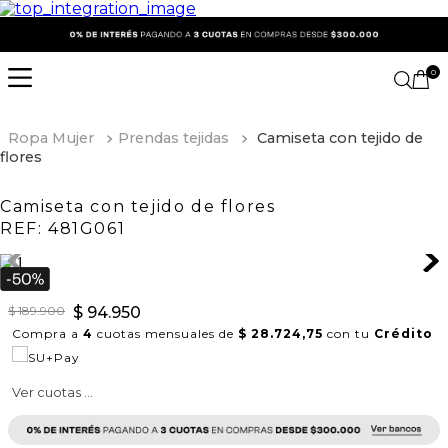
0
Ropa Mujer
Prendas tejidas
Camiseta con tejido de
flores
Camiseta con tejido de flores
REF:
481G061
$
189
.
900
$
94
.
950
Compra a
4
cuotas mensuales de
$ 28.724,75
con tu
Crédito
Ver cuotas ...