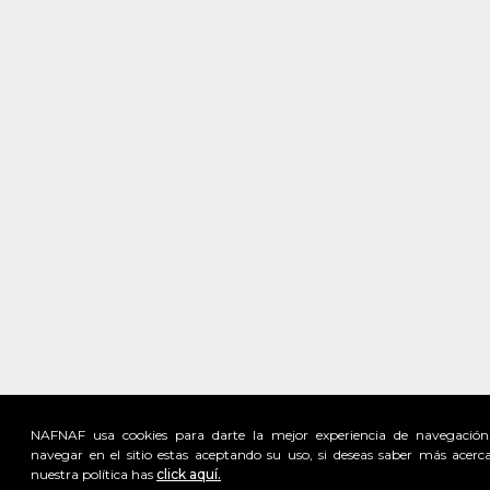
NAFNAF usa cookies para darte la mejor experiencia de navegación
navegar en el sitio estas aceptando su uso, si deseas saber más acerc
nuestra política has
click aquí.