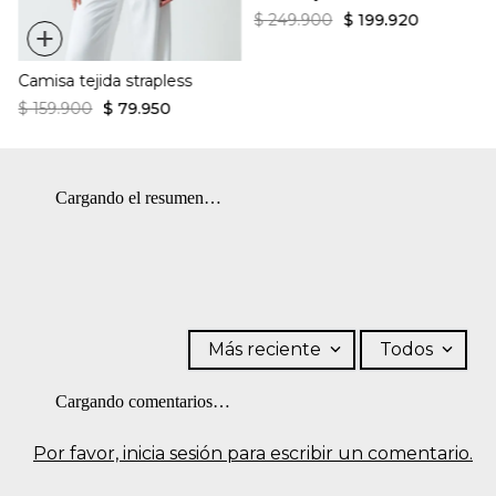
$
249
.
900
$
199
.
920
+
Camisa tejida strapless
$
159
.
900
$
79
.
950
Cargando el resumen…
Más reciente
Todos
Cargando comentarios…
Por favor, inicia sesión para escribir un comentario.