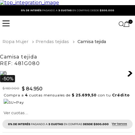
0
Ropa Mujer
Prendas tejidas
Camisa tejida
Camisa tejida
REF:
481G080
$
169
.
900
$
84
.
950
Compra a
4
cuotas mensuales de
$ 25.699,50
con tu
Crédito
Ver cuotas ...