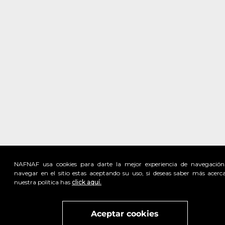
NAFNAF usa cookies para darte la mejor experiencia de navegación
navegar en el sitio estas aceptando su uso, si deseas saber más acerc
nuestra política has
click aquí.
Visita
vivant
nuestra marca
active
x
Aceptar cookies