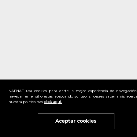
NAFNAF usa cookies para darte la mejor experiencia de navegación
navegar en el sitio estas aceptando su uso, si deseas saber más acerc
nuestra política has
click aquí.
Visita
vivant
nuestra marca
active
x
Aceptar cookies