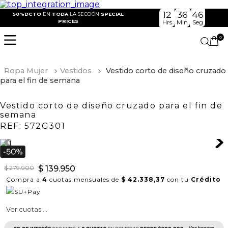
12
36
46
50%DCTO
EN
TODA
LA SECCIÓN
SPECIAL
PRICES
Hrs
Min
Seg
0
Ropa Mujer
Vestidos
Vestido corto de diseño cruzado
para el fin de semana
Vestido corto de diseño cruzado para el fin de
semana
REF:
572G301
$
279
.
900
$
139
.
950
Compra a
4
cuotas mensuales de
$ 42.338,37
con tu
Crédito
Ver cuotas ...