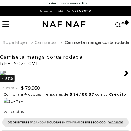
SPECIAL PRICES HASTA
50%DCTO
0
Ropa Mujer
Camisetas
Camiseta manga corta rodada
Camiseta manga corta rodada
REF:
502G071
$
159
.
900
$
79
.
950
Compra a
4
cuotas mensuales de
$ 24.186,87
con tu
Crédito
Ver cuotas ...