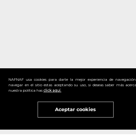
NAFNAF usa cookies para darte la mejor experiencia de navegación
navegar en el sitio estas aceptando su uso, si deseas saber más acerc
nuestra política has
click aquí.
Visita
vivant
nuestra marca
active
x
Aceptar cookies