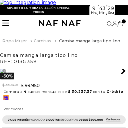
9
43
29
50%DCTO
EN
TODA
LA SECCIÓN
SPECIAL
PRICES
Hrs
Min
Seg
0
Ropa Mujer
Camisas
Camisa manga larga tipo lino
Camisa manga larga tipo lino
REF:
013G358
$
199
.
900
$
99
.
950
Compra a
4
cuotas mensuales de
$ 30.237,37
con tu
Crédito
Ver cuotas ...