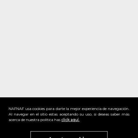
NAFNAF usa cookies para darte la mejor experiencia de navegación.
Al navegar en el sitio estas aceptando su uso, si deseas saber más
acerca de nuestra política has
click aquí.
x
Visita
vivant
nuestra marca
active
x