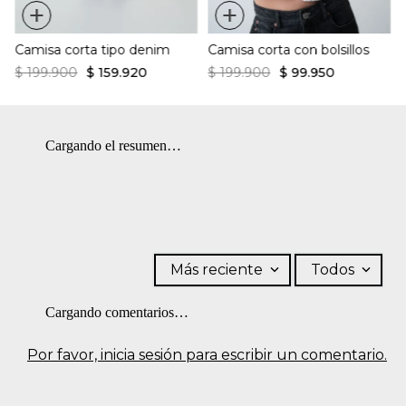
+
+
Camisa corta tipo denim
Camisa corta con bolsillos
$
199
.
900
$
159
.
920
$
199
.
900
$
99
.
950
Cargando el resumen…
Más reciente
Todos
Cargando comentarios…
Por favor, inicia sesión para escribir un comentario.