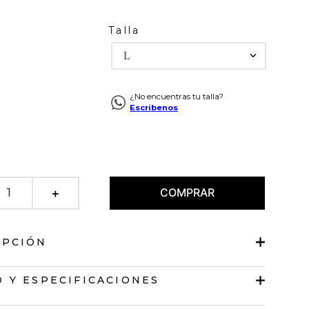
Talla
L
¿No encuentras tu talla?
Escribenos
COMPRAR
＋
IPCIÓN
corto manga sisa
 Y ESPECIFICACIONES
n textura.
n con detalle de hebilla.