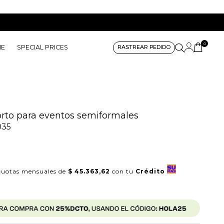
0
ME
SPECIAL PRICES
RASTREAR PEDIDO
orto para eventos semiformales
035
uotas mensuales de
$ 45.363,62
con tu
Crédito