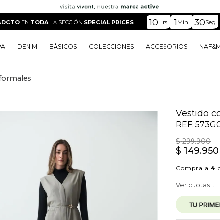
10
1
28
Hrs
Min
Seg
%DCTO
EN
TODA
LA SECCIÓN
SPECIAL PRICES
PA
DENIM
BÁSICOS
COLECCIONES
ACCESORIOS
NAF&
iformales
o
o
o
o
 Edit
o
o
Vestido c
REF:
573G
$
299
.
900
$
149
.
950
Compra a
4
c
Ver cuotas ...