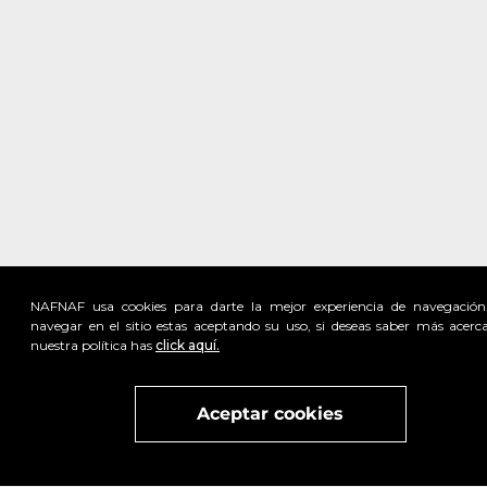
NAFNAF usa cookies para darte la mejor experiencia de navegación
navegar en el sitio estas aceptando su uso, si deseas saber más acerc
nuestra política has
click aquí.
Visita
vivant
nuestra marca
active
x
Aceptar cookies