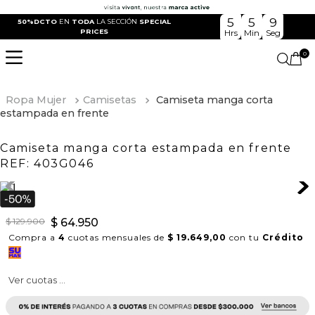
5
5
9
50%DCTO
EN
TODA
LA SECCIÓN
SPECIAL
PRICES
Hrs
Min
Seg
0
Ropa Mujer
Camisetas
Camiseta manga corta
estampada en frente
Camiseta manga corta estampada en frente
REF:
403G046
$
129
.
900
$
64
.
950
Compra a
4
cuotas mensuales de
$ 19.649,00
con tu
Crédito
Ver cuotas ...