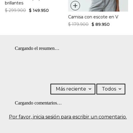
+
brillantes
$
299
.
900
$
149
.
950
Camisa con escote en V
$
179
.
900
$
89
.
950
Cargando el resumen…
Más reciente
Todos
Cargando comentarios…
Por favor, inicia sesión para escribir un comentario.