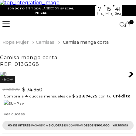
7
15
41
50%DCTO
EN
TODA
LA SECCIÓN
SPECIAL
PRICES
Hrs
Min
Seg
0
Ropa Mujer
Camisas
Camisa manga corta
Camisa manga corta
REF:
013G368
$
149
.
900
$
74
.
950
Compra a
4
cuotas mensuales de
$ 22.674,25
con tu
Crédito
Ver cuotas ...