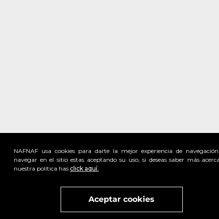
NAFNAF usa cookies para darte la mejor experiencia de navegación
navegar en el sitio estas aceptando su uso, si deseas saber más acerc
nuestra política has
click aquí.
Visita
vivant
nuestra marca
active
x
Aceptar cookies