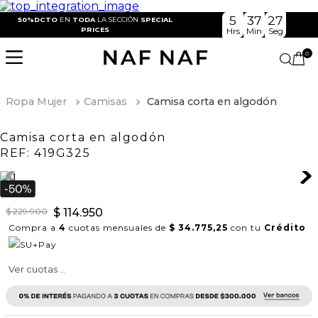
5
37
27
50%DCTO
EN
TODA
LA SECCIÓN
SPECIAL
PRICES
Hrs
Min
Seg
0
Ropa Mujer
Camisas
Camisa corta en algodón
Camisa corta en algodón
REF:
419G325
$
229
.
900
$
114
.
950
Compra a
4
cuotas mensuales de
$ 34.775,25
con tu
Crédito
Ver cuotas ...