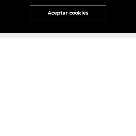
x
Visita
vivant
nuestra marca
active
x
Aceptar cookies