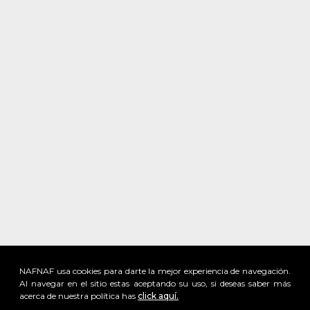
NAFNAF usa cookies para darte la mejor experiencia de navegación.
Al navegar en el sitio estas aceptando su uso, si deseas saber más
acerca de nuestra política has
click aquí.