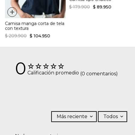
$
179
.
900
$
89
.
950
+
Camisa manga corta de tela
con textura
$
209
.
900
$
104
.
950
0
☆
☆
☆
☆
☆
Calificación promedio
(0 comentarios)
Más reciente
Todos