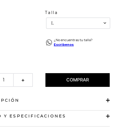
Talla
L
¿No encuentras tu talla?
Escribenos
COMPRAR
＋
IPCIÓN
manga 3/4
 Y ESPECIFICACIONES
lásico.
 de botones oculta.