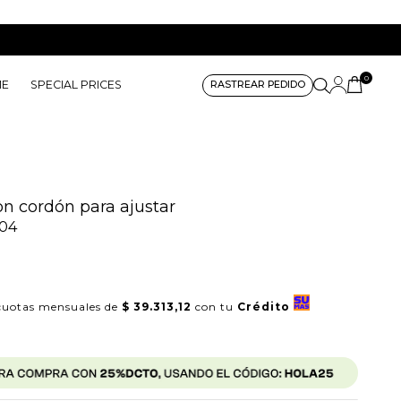
0
ME
SPECIAL PRICES
RASTREAR PEDIDO
n cordón para ajustar
04
uotas mensuales de
$ 39.313,12
con tu
Crédito