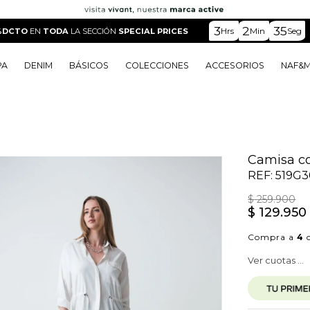
3
2
34
Hrs
Min
Seg
%DCTO
EN
TODA
LA SECCIÓN
SPECIAL PRICES
PA
DENIM
BÁSICOS
COLECCIONES
ACCESORIOS
NAF&
o
o
o
o
 Edit
o
o
Camisa co
REF:
519G3
$
259
.
900
$
129
.
950
Compra a
4
c
Ver cuotas ...