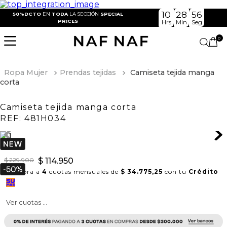
10
28
56
50%DCTO
EN
TODA
LA SECCIÓN
SPECIAL
PRICES
Hrs
Min
Seg
0
Ropa Mujer
Prendas tejidas
Camiseta tejida manga
corta
Camiseta tejida manga corta
REF:
481H034
$
229
.
900
$
114
.
950
Compra a
4
cuotas mensuales de
$ 34.775,25
con tu
Crédito
Ver cuotas ...