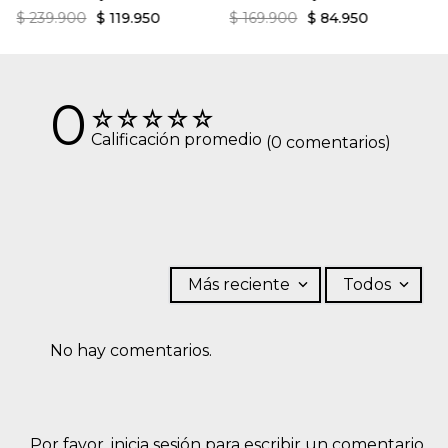
el revés. OTROS: No planchar los accesorios.
$
239
.
900
$
119
.
950
$
169
.
900
$
84
.
950
0
☆
☆
☆
☆
☆
Calificación promedio
(0 comentarios)
Más reciente
Todos
No hay comentarios.
Por favor, inicia sesión para escribir un comentario.