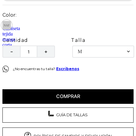
Talla
Cantidad
M
－
＋
¿No encuentras tu talla?
Escribenos
COMPRAR
GUÍA DE TALLAS