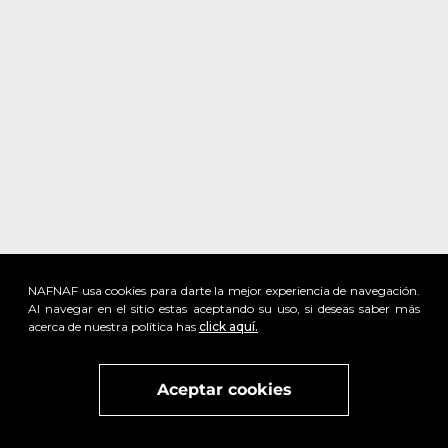
NAFNAF usa cookies para darte la mejor experiencia de navegación.
Al navegar en el sitio estas aceptando su uso, si deseas saber más
acerca de nuestra política has
click aquí.
x
Visita
vivant
nuestra marca
active
x
Aceptar cookies