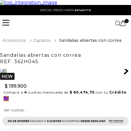
SPECIAL PRICES HASTA
50%DCTO
0
Accesorios
Zapatos
Sandalias abiertas con correa
Sandalias abiertas con correa
REF:
362H045
$
199
.
900
Compra a
4
cuotas mensuales de
$ 60.474,75
con tu
Crédito
Ver cuotas ...