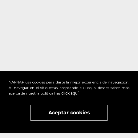
NAFNAF usa cookies para darte la mejor experiencia de navegación.
Al navegar en el sitio estas aceptando su uso, si deseas saber más
acerca de nuestra política has
click aquí.
Visita
vivant
nuestra marca
active
x
Aceptar cookies