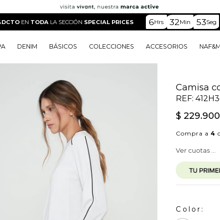
6
32
52
Hrs
Min
Seg
%DCTO
EN
TODA
LA SECCIÓN
SPECIAL PRICES
PA
DENIM
BÁSICOS
COLECCIONES
ACCESORIOS
NAF&
o
o
o
o
 Edit
o
o
Camisa co
REF:
412H3
$
229
.
90
Compra a
4
c
Ver cuotas ...