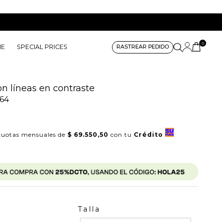
0
ME
SPECIAL PRICES
RASTREAR PEDIDO
n líneas en contraste
64
0
uotas mensuales de
$ 69.550,50
con tu
Crédito
Talla