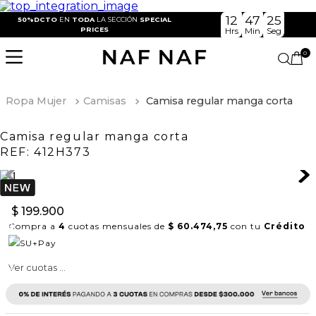
12
47
25
50%DCTO
EN
TODA
LA SECCIÓN
SPECIAL
PRICES
Hrs
Min
Seg
0
Ropa Mujer
Camisas
Camisa regular manga corta
Camisa regular manga corta
REF:
412H373
$
199
.
900
Compra a
4
cuotas mensuales de
$ 60.474,75
con tu
Crédito
Ver cuotas ...