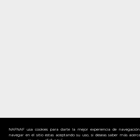
NAFNAF usa cookies para darte la mejor experiencia de navegación
navegar en el sitio estas aceptando su uso, si deseas saber más acerc