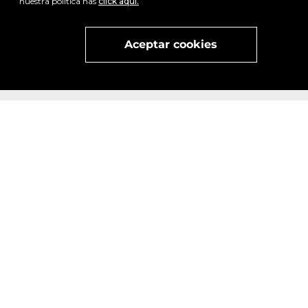
nuestra política has
click aquí.
Visita
vivant
nuestra marca
active
x
Aceptar cookies