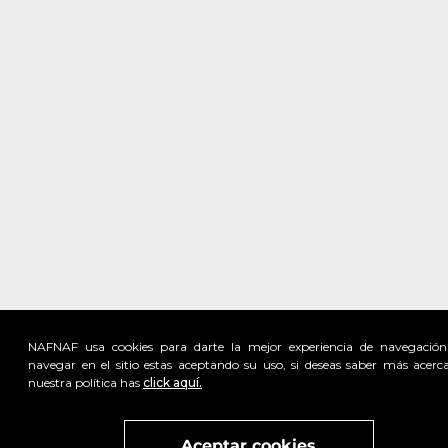
NAFNAF usa cookies para darte la mejor experiencia de navegación
navegar en el sitio estas aceptando su uso, si deseas saber más acerc
nuestra política has
click aquí.
Visita
vivant
nuestra marca
active
x
Aceptar cookies