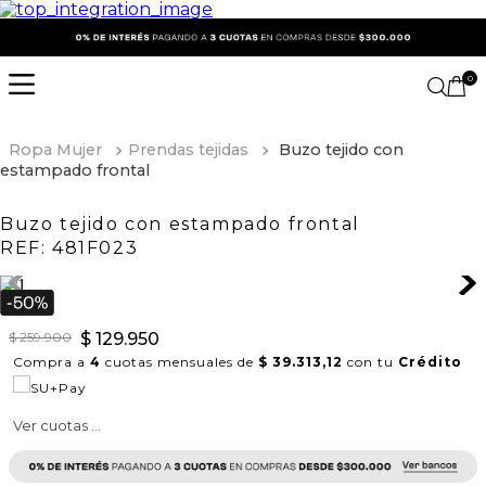
0
Ropa Mujer
Prendas tejidas
Buzo tejido con
estampado frontal
Buzo tejido con estampado frontal
REF:
481F023
$
259
.
900
$
129
.
950
Compra a
4
cuotas mensuales de
$ 39.313,12
con tu
Crédito
Ver cuotas ...