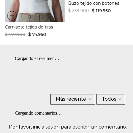
Buzo tejido con botones
$
239
.
900
$
119
.
950
+
Camiseta tejida de tiras
$
149
.
900
$
74
.
950
Cargando el resumen…
Más reciente
Todos
Cargando comentarios…
Por favor, inicia sesión para escribir un comentario.