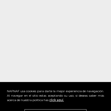
NAFNAF usa cookies para darte la mejor experiencia de navegación.
Al navegar en el sitio estas aceptando su uso, si deseas saber más
acerca de nuestra política has
click aquí.
x
Visita
vivant
nuestra marca
active
x