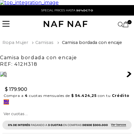
SPECIAL PRICES HASTA
50%DCTO
0
Ropa Mujer
Camisas
Camisa bordada con encaje
Camisa bordada con encaje
REF:
412H318
$
179
.
900
Compra a
4
cuotas mensuales de
$ 54.424,25
con tu
Crédito
Ver cuotas ...