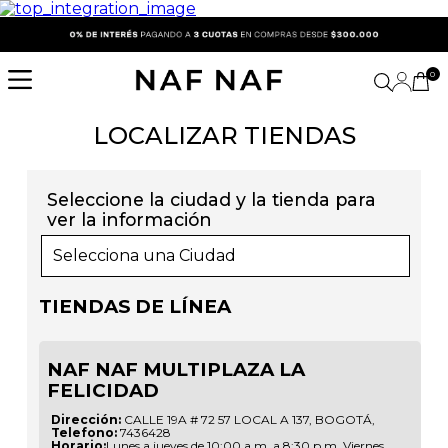
0
LOCALIZAR TIENDAS
Seleccione la ciudad y la tienda para
ver la información
Selecciona una Ciudad
TIENDAS DE LÍNEA
NAF NAF MULTIPLAZA LA
FELICIDAD
Dirección:
CALLE 19A # 72 57 LOCAL A 137
,
BOGOTÁ
,
Telefono:
7436428
Horario:
Lunes a jueves de 10:00 a.m. a 8:30 p.m. Viernes