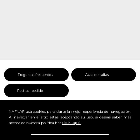
Guía de tallas
Preguntas frecuentes
Rastrear pedido
NAFNAF usa cookies para darte la mejor experiencia de navegación.
Al navegar en el sitio estas aceptando su uso, si deseas saber más
acerca de nuestra política has
click aquí.