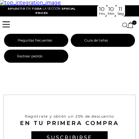
10
10
11
50%DCTO
EN
TODA
LA SECCIÓN
SPECIAL
PRICES
Hrs
Min
Seg
0
Guía de tallas
Preguntas frecuentes
Rastrear pedido
Regístrate y obtén un 25% de descuento
EN TU PRIMERA COMPRA
SUSCRIBIRSE