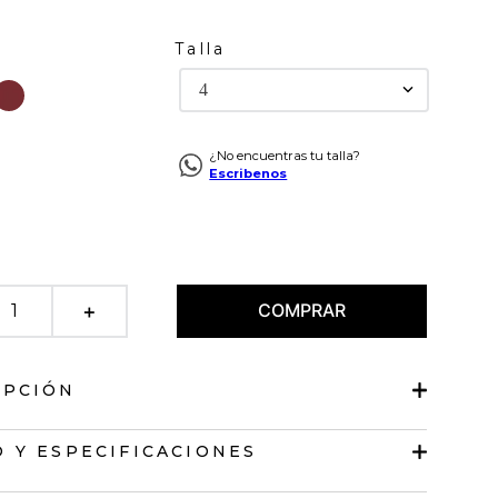
Talla
4
¿No encuentras tu talla?
Escribenos
COMPRAR
＋
IPCIÓN
 de bota recta
 Y ESPECIFICACIONES
ny.
os diagonales.