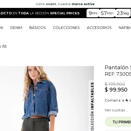
9
57
22
Hrs
Min
Seg
%DCTO
EN
TODA
LA SECCIÓN
SPECIAL PRICES
PA
DENIM
BÁSICOS
COLECCIONES
ACCESORIOS
NAF&
 fit
o
o
o
o
 Edit
o
o
Pantalón 
REF:
730D
$
199
.
900
$
99
.
950
Compra a
4
c
Ver cuotas ...