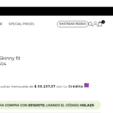
0
ME
SPECIAL PRICES
RASTREAR PEDIDO
Skinny fit
504
uotas mensuales de
$ 30.237,37
con tu
Crédito