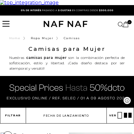
0
›
›
Home
Ropa Mujer
Camisas
Camisas para Mujer
Nuestras
camisas para mujer
son la combinación perfecta de
sofisticación, estilo y libertad. ¡Cada diseño destaca por ser
atemporal y versátil!
Ve
FILTRAR
VER
FECHA DE LANZAMIENTO