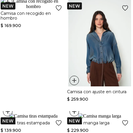
+
Camisa con recogido en
hombro
$
169
.
900
+
Camisa con ajuste en cintura
$
259
.
900
+
+
Camisa tiras estampada
Camisa manga larga
$
139
.
900
$
229
.
900