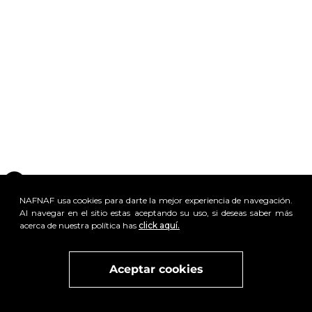
NAFNAF usa cookies para darte la mejor experiencia de navegación.
x
Al navegar en el sitio estas aceptando su uso, si deseas saber más
Visita
vivant
nuestra marca
active
x
acerca de nuestra política has
click aquí.
Aceptar cookies