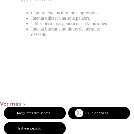
Comprueba los términos ingresados
Intenta utilizar una sola palabra
Utiliza términos genéricos en la búsqueda
Intenta buscar sinónimos del término
deseado
Ver más
‹
Guía de tallas
Preguntas frecuentes
Rastrear pedido