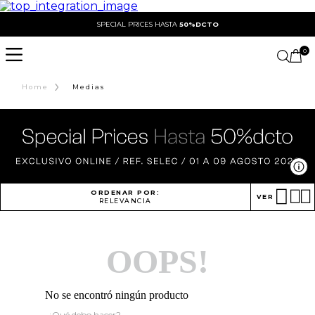
SPECIAL PRICES HASTA
50%DCTO
0
›
Home
Medias
Ve
ORDENAR POR:
VER
RELEVANCIA
OOPS!
No se encontró ningún producto
¿Qué debo hacer?