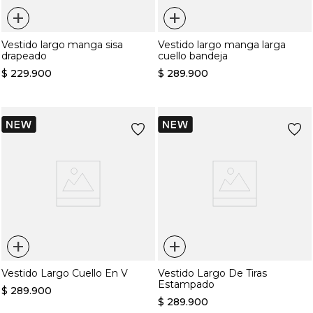
+
+
Vestido largo manga sisa
Vestido largo manga larga
drapeado
cuello bandeja
$
229
.
900
$
289
.
900
+
+
Vestido Largo Cuello En V
Vestido Largo De Tiras
Estampado
$
289
.
900
$
289
.
900