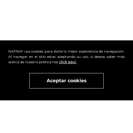
NAFNAF usa cookies para darte la mejor experiencia de navegación.
x
Al navegar en el sitio estas aceptando su uso, si deseas saber más
Visita
vivant
nuestra marca
active
x
acerca de nuestra política has
click aquí.
Aceptar cookies