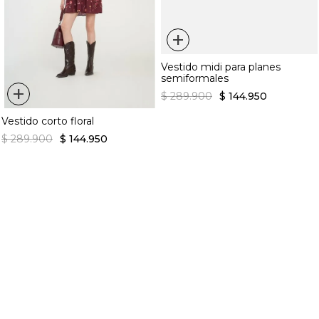
+
Vestido midi para planes
semiformales
+
$
289
.
900
$
144
.
950
Vestido corto floral
$
289
.
900
$
144
.
950