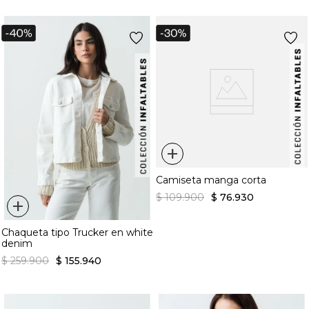
+
Camiseta manga corta
$
109
.
900
$
76
.
930
+
Chaqueta tipo Trucker en white
denim
$
259
.
900
$
155
.
940