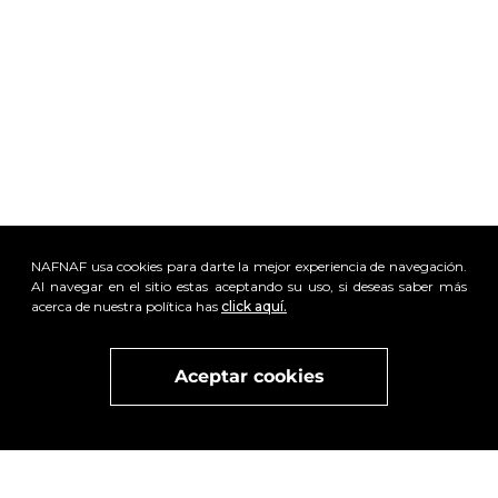
NAFNAF usa cookies para darte la mejor experiencia de navegación.
Al navegar en el sitio estas aceptando su uso, si deseas saber más
acerca de nuestra política has
click aquí.
Visita
vivant
nuestra marca
active
x
Aceptar cookies