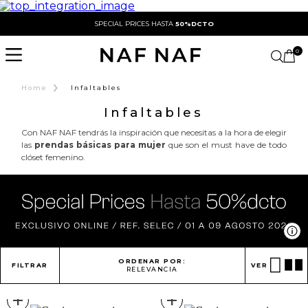
SPECIAL PRICES HASTA
50%DCTO
0
›
Home
Infaltables
Infaltables
Con NAF NAF tendrás la inspiración que necesitas a la hora de elegir
las
prendas básicas para mujer
que son el must have de todo
clóset femenino.
Ve
ORDENAR POR:
FILTRAR
VER
RELEVANCIA
+
+