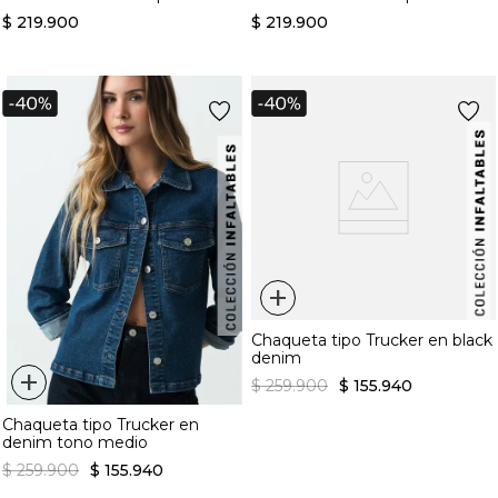
$
219
.
900
$
219
.
900
+
Chaqueta tipo Trucker en black
denim
+
$
259
.
900
$
155
.
940
Chaqueta tipo Trucker en
denim tono medio
$
259
.
900
$
155
.
940