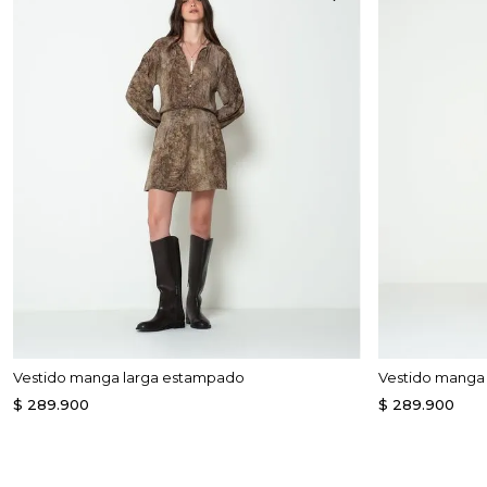
Enterizos
Enterizos
Vestido manga larga estampado
Vestido manga 
$
289
.
900
$
289
.
900