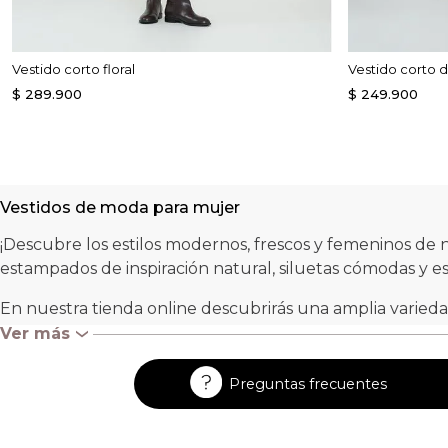
Vestido corto floral
Vestido corto 
$
289
.
900
$
249
.
900
Vestidos de moda para mujer
¡Descubre los estilos modernos, frescos y femeninos de
estampados de inspiración natural, siluetas cómodas y est
En nuestra tienda online descubrirás una amplia varied
romántico, trendy, boho o contemporáneo. Sin duda, será
Ver más
‹
Estas prendas las hemos confeccionado con telas frescas 
Preguntas frecuentes
V, cortes asimétricos, aberturas laterales, mangas englo
¡Tus nuevos favoritos están en NAF NAF! Los prints creat