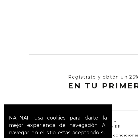
hasta los de inspiración botánica y animal print serán pro
Reinvéntate esta temporada con los vestidos más trendy
Regístrate y obtén un 25
EN TU PRIME
NAFNAF usa cookies para darte la
¿NECESITAS AYUDA?
TÉRMINOS Y
mejor experiencia de navegación. Al
CONDICIONES
Servicio al Cliente
navegar en el sitio estas aceptando su
Términos y condicione
Preguntas frecuentes