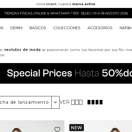
TIENDAS FÍSICAS, ONLINE & WHATSAPP / REF. SELEC / 01 A 09 AGOSTO 2026
PA
DENIM
BÁSICOS
COLECCIONES
ACCESORIOS
NAF&
o
o
o
o
 Edit
o
o
os
vestidos de moda
se posicionarán como tus favoritos por sus fits mod
ar.
VER
cha de lanzamiento