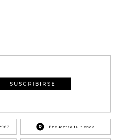
on NAF NAF.
SUSCRIBIRSE
2967
Encuentra tu tienda