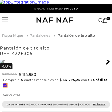
SPECIAL PRICES HASTA
50%DCTO
0
Ropa Mujer
Pantalones
Pantalón de tiro alto
Pantalón de tiro alto
REF:
432E305
$
229
.
900
$
114
.
950
Compra a
4
cuotas mensuales de
$ 34.775,25
con tu
Crédito
Ver cuotas ...