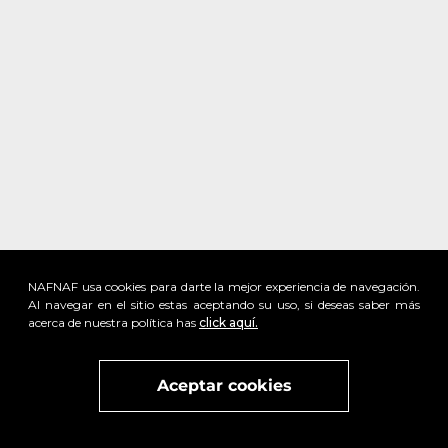
NAFNAF usa cookies para darte la mejor experiencia de navegación.
Al navegar en el sitio estas aceptando su uso, si deseas saber más
acerca de nuestra política has
click aquí.
Visita
vivant
nuestra marca
active
x
Aceptar cookies