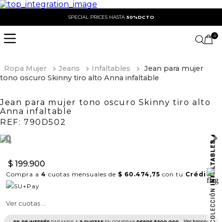
SPECIAL PRICES HASTA
50%DCTO
0
Ropa Mujer
Jeans
Infaltables
Jean para mujer
tono oscuro Skinny tiro alto Anna infaltable
Jean para mujer tono oscuro Skinny tiro alto
Anna infaltable
REF:
790D502
$
199
.
900
Compra a
4
cuotas mensuales de
$ 60.474,75
con tu
Crédito
Ver cuotas ...