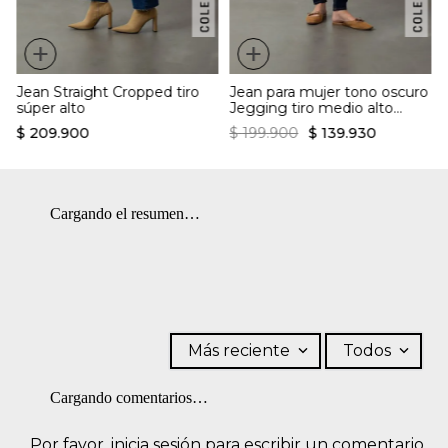
+
+
Jean Straight Cropped tiro
Jean para mujer tono oscuro
súper alto
Jegging tiro medio alto
Anna infaltable
$
209
.
900
$
199
.
900
$
139
.
930
Cargando el resumen…
Más reciente
Todos
Cargando comentarios…
Por favor, inicia sesión para escribir un comentario.