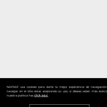
NAFNAF usa cookies para darte la mejor experiencia de navegación
navegar en el sitio estas aceptando su uso, si deseas saber más acerc
nuestra política has
click aquí.
Visita
vivant
nuestra marca
active
x