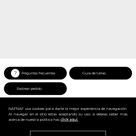
Guía de tallas
Preguntas frecuentes
Rastrear pedido
NAFNAF usa cookies para darte la mejor experiencia de navegación.
Al navegar en el sitio estas aceptando su uso, si deseas saber más
acerca de nuestra política has
click aquí.
x