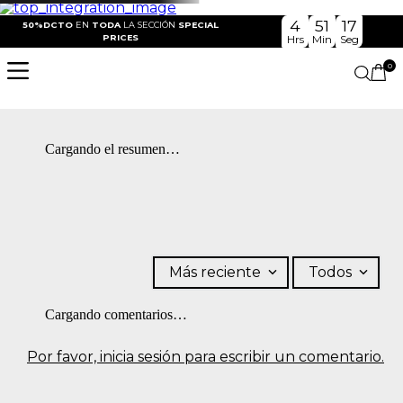
4
51
17
50%DCTO
EN
TODA
LA SECCIÓN
SPECIAL
PRICES
Hrs
Min
Seg
0
Cargando el resumen…
Más reciente
Todos
Cargando comentarios…
Por favor, inicia sesión para escribir un comentario.