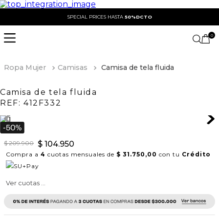
SPECIAL PRICES HASTA
50%DCTO
0
Ropa Mujer
Camisas
Camisa de tela fluida
Camisa de tela fluida
REF:
412F332
$
209
.
900
$
104
.
950
Compra a
4
cuotas mensuales de
$ 31.750,00
con tu
Crédito
Ver cuotas ...