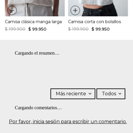
+
+
Camisa clásica manga larga
Camisa corta con bolsillos
$
199
.
900
$
99
.
950
$
199
.
900
$
99
.
950
Cargando el resumen…
Más reciente
Todos
Cargando comentarios…
Por favor, inicia sesión para escribir un comentario.