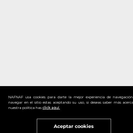
NAFNAF usa cookies para darte la mejor experiencia de navegación
navegar en el sitio estas aceptando su uso, si deseas saber más acerc
nuestra política has
click aquí.
Visita
vivant
nuestra marca
active
x
Aceptar cookies