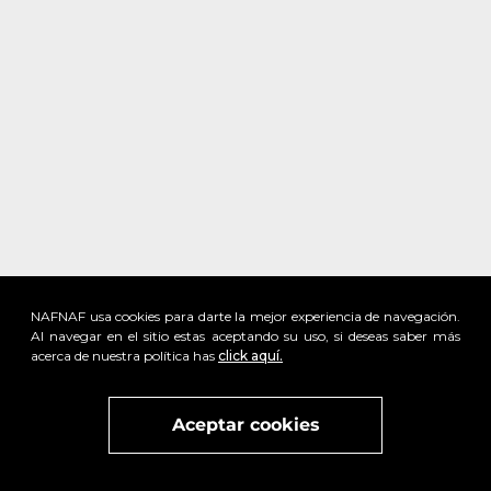
NAFNAF usa cookies para darte la mejor experiencia de navegación.
Al navegar en el sitio estas aceptando su uso, si deseas saber más
acerca de nuestra política has
click aquí.
x
Visita
vivant
nuestra marca
active
x
Aceptar cookies