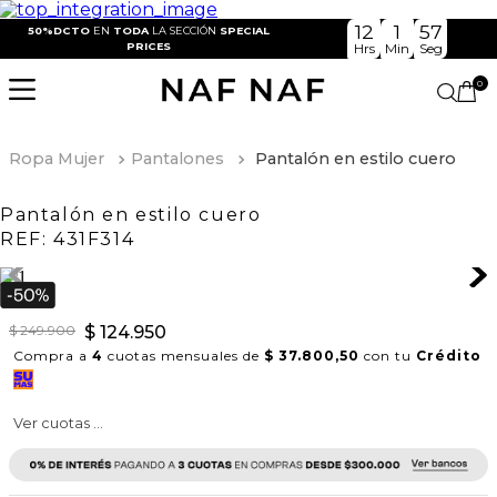
12
1
57
50%DCTO
EN
TODA
LA SECCIÓN
SPECIAL
PRICES
Hrs
Min
Seg
0
Ropa Mujer
Pantalones
Pantalón en estilo cuero
Pantalón en estilo cuero
REF:
431F314
$
249
.
900
$
124
.
950
Compra a
4
cuotas mensuales de
$ 37.800,50
con tu
Crédito
Ver cuotas ...