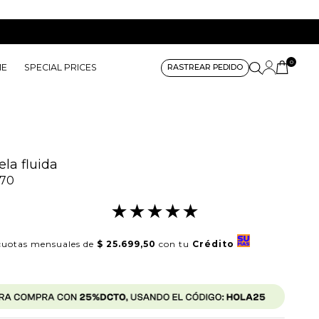
0
ME
SPECIAL PRICES
RASTREAR PEDIDO
ela fluida
370
★
★
★
★
★
uotas mensuales de
$ 25.699,50
con tu
Crédito