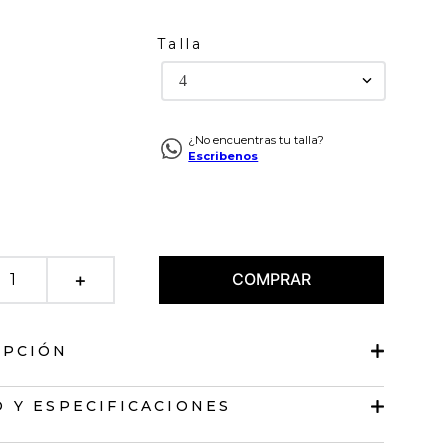
Talla
4
¿No encuentras tu talla?
Escribenos
COMPRAR
＋
IPCIÓN
o tono
 Y ESPECIFICACIONES
da.
de broche y cierre ocultos.