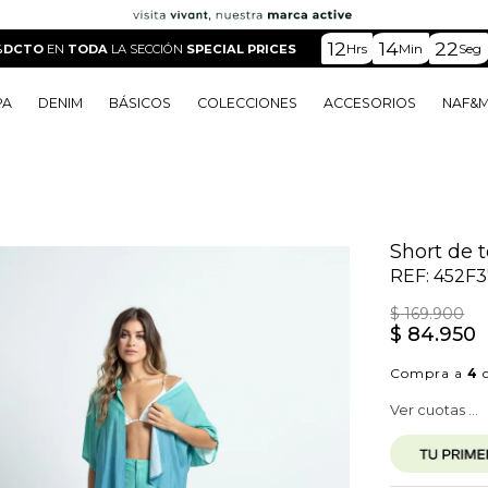
12
14
20
Hrs
Min
Seg
%DCTO
EN
TODA
LA SECCIÓN
SPECIAL PRICES
PA
DENIM
BÁSICOS
COLECCIONES
ACCESORIOS
NAF&
o
o
o
o
 Edit
o
o
Short de t
REF:
452F
$
169
.
900
$
84
.
950
Compra a
4
c
Ver cuotas ...