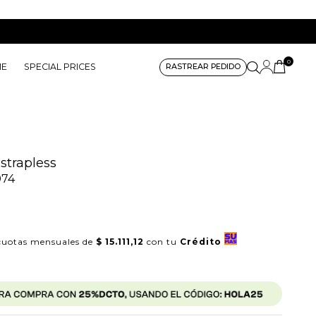
0
ME
SPECIAL PRICES
RASTREAR PEDIDO
strapless
074
uotas mensuales de
$ 15.111,12
con tu
Crédito