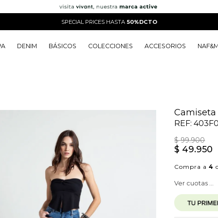
SPECIAL PRICES HASTA
50%DCTO
PA
DENIM
BÁSICOS
COLECCIONES
ACCESORIOS
NAF&
o
o
o
o
 Edit
o
o
Camiseta 
REF:
403F
$
99
.
900
$
49
.
950
Compra a
4
c
Ver cuotas ...