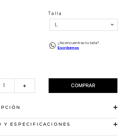
Talla
L
¿No encuentras tu talla?
Escribenos
COMPRAR
＋
IPCIÓN
 de largo pretinero
 Y ESPECIFICACIONES
e anudado en escote.
s.