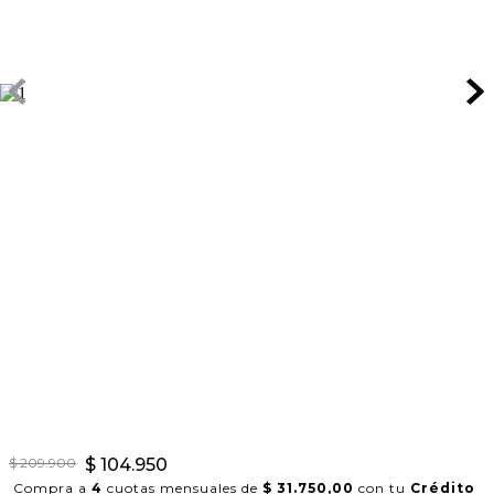
$
209
.
900
$
104
.
950
Compra a
4
cuotas mensuales de
$ 31.750,00
con tu
Crédito