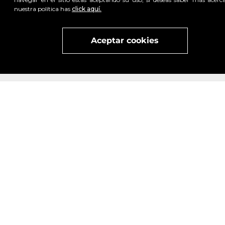
nuestra política has
click aquí.
Visita
vivant
nuestra marca
active
x
Aceptar cookies