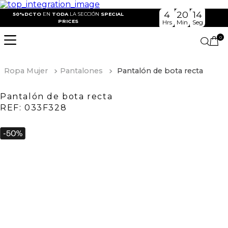
4
20
14
50%DCTO
EN
TODA
LA SECCIÓN
SPECIAL
PRICES
Hrs
Min
Seg
0
Ropa Mujer
Pantalones
Pantalón de bota recta
Pantalón de bota recta
REF:
033F328