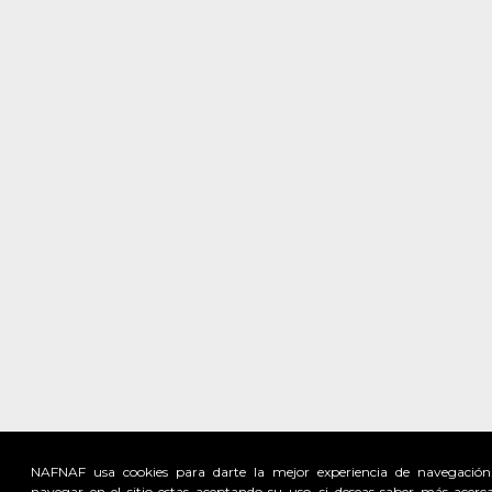
NAFNAF usa cookies para darte la mejor experiencia de navegación
navegar en el sitio estas aceptando su uso, si deseas saber más acerc