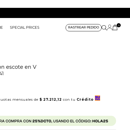
0
ME
SPECIAL PRICES
RASTREAR PEDIDO
n escote en V
41
uotas mensuales de
$ 27.212,12
con tu
Crédito