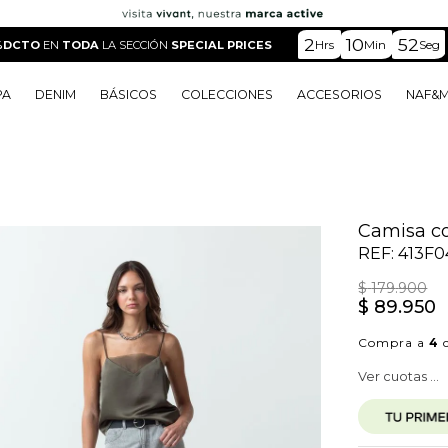
2
10
50
Hrs
Min
Seg
%DCTO
EN
TODA
LA SECCIÓN
SPECIAL PRICES
PA
DENIM
BÁSICOS
COLECCIONES
ACCESORIOS
NAF&
o
o
o
o
 Edit
o
o
Camisa co
REF:
413F0
$
179
.
900
$
89
.
950
Compra a
4
c
Ver cuotas ...