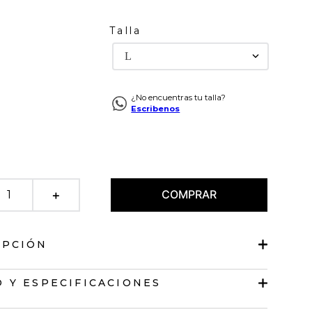
Talla
L
¿No encuentras tu talla?
Escribenos
COMPRAR
＋
IPCIÓN
 tiras
 Y ESPECIFICACIONES
en V.
e malla en escote.