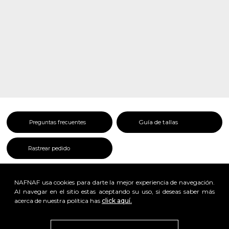
Guía de tallas
Preguntas frecuentes
Rastrear pedido
NAFNAF usa cookies para darte la mejor experiencia de navegación.
Al navegar en el sitio estas aceptando su uso, si deseas saber más
acerca de nuestra política has
click aquí.
x