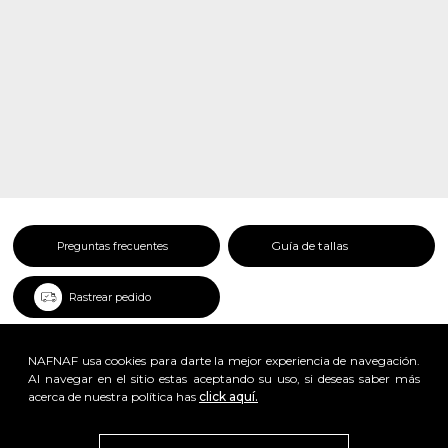
Guía de tallas
Preguntas frecuentes
Rastrear pedido
NAFNAF usa cookies para darte la mejor experiencia de navegación.
Al navegar en el sitio estas aceptando su uso, si deseas saber más
acerca de nuestra política has
click aquí.