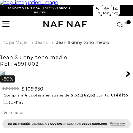
5
36
13
50%DCTO
EN
TODA
LA SECCIÓN
SPECIAL
PRICES
Hrs
Min
Seg
0
Ropa Mujer
Jeans
Jean Skinny tono medio
Jean Skinny tono medio
REF:
499F002
$
219
.
900
$
109
.
950
Compra a
4
cuotas mensuales de
$ 33.262,62
con tu
Crédito
Ver cuotas ...