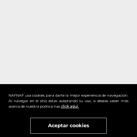
NAFNAF usa cookies para darte la mejor experiencia de navegación.
Al navegar en el sitio estas aceptando su uso, si deseas saber más
acerca de nuestra política has
click aquí.
x
Visita
vivant
nuestra marca
active
x
Aceptar cookies