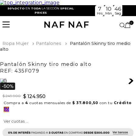
7
10
45
50%DCTO
EN
TODA
LA SECCIÓN
SPECIAL
PRICES
Hrs
Min
Seg
0
Ropa Mujer
Pantalones
Pantalón Skinny tiro medio
alto
Pantalón Skinny tiro medio alto
REF:
435F079
$
249
.
900
$
124
.
950
Compra a
4
cuotas mensuales de
$ 37.800,50
con tu
Crédito
Ver cuotas ...