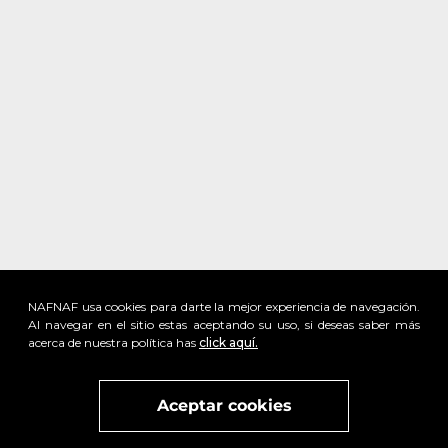
NAFNAF usa cookies para darte la mejor experiencia de navegación.
Al navegar en el sitio estas aceptando su uso, si deseas saber más
acerca de nuestra política has
click aquí.
x
Visita
vivant
nuestra marca
active
x
Aceptar cookies