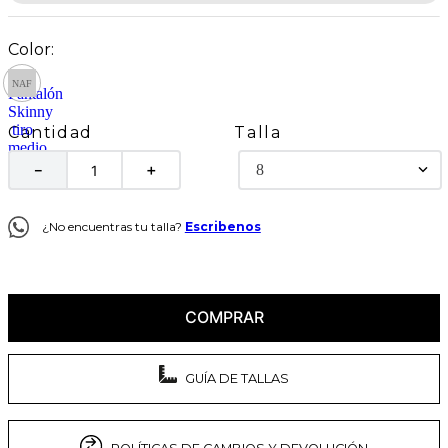
Talla
Cantidad
8
－
＋
¿No encuentras tu talla?
Escribenos
COMPRAR
GUÍA DE TALLAS