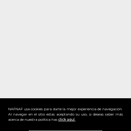
NAFNAF usa cookies para darte la mejor experiencia de navegación.
Al navegar en el sitio estas aceptando su uso, si deseas saber más
acerca de nuestra política has
click aquí.
x