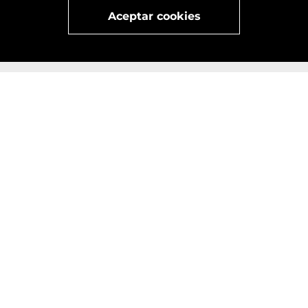
Visita
vivant
nuestra marca
active
x
Aceptar cookies