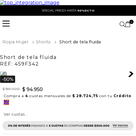
SPECIAL PRICES HASTA
50%DCTO
0
Ropa Mujer
Shorts
Short de tela fluida
Short de tela fluida
REF:
459F342
$
189
.
900
$
94
.
950
Compra a
4
cuotas mensuales de
$ 28.724,75
con tu
Crédito
Ver cuotas ...