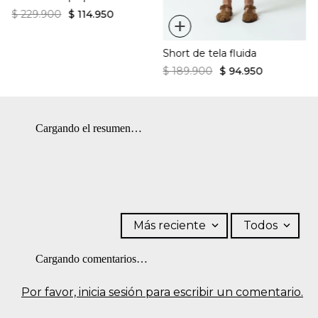
$
229
.
900
$
114
.
950
+
Short de tela fluida
$
189
.
900
$
94
.
950
Cargando el resumen…
Más reciente
Todos
Cargando comentarios…
Por favor, inicia sesión para escribir un comentario.