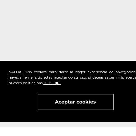
NAFNAF usa cookies para darte la mejor experiencia de navegación
navegar en el sitio estas aceptando su uso, si deseas saber más acerc
nuestra política has
click aquí.
Visita
vivant
nuestra marca
active
x
Aceptar cookies