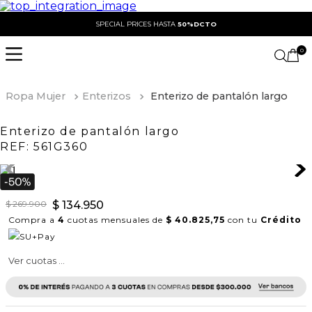
SPECIAL PRICES HASTA
50%DCTO
0
Ropa Mujer
Enterizos
Enterizo de pantalón largo
Enterizo de pantalón largo
REF:
561G360
$
269
.
900
$
134
.
950
Compra a
4
cuotas mensuales de
$ 40.825,75
con tu
Crédito
Ver cuotas ...