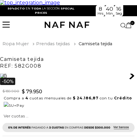
8
40
16
50%DCTO
EN
TODA
LA SECCIÓN
SPECIAL
PRICES
Hrs
Min
Seg
0
Ropa Mujer
Prendas tejidas
Camiseta tejida
Camiseta tejida
REF:
582G008
$
159
.
900
$
79
.
950
Compra a
4
cuotas mensuales de
$ 24.186,87
con tu
Crédito
Ver cuotas ...