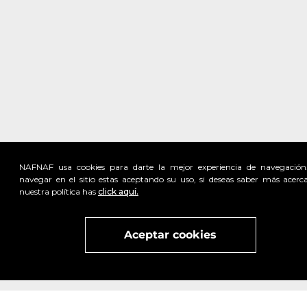
NAFNAF usa cookies para darte la mejor experiencia de navegación
navegar en el sitio estas aceptando su uso, si deseas saber más acerc
nuestra política has
click aquí.
Visita
vivant
nuestra marca
active
x
Aceptar cookies