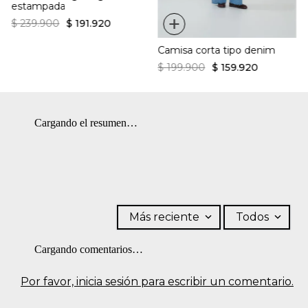
estampada
+
$
239
.
900
$
191
.
920
Camisa corta tipo denim
$
199
.
900
$
159
.
920
Cargando el resumen…
Más reciente
Todos
Cargando comentarios…
Por favor, inicia sesión para escribir un comentario.