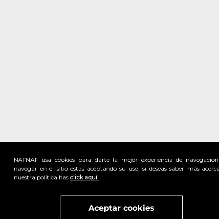
NAFNAF usa cookies para darte la mejor experiencia de navegación
navegar en el sitio estas aceptando su uso, si deseas saber más acerc
nuestra política has
click aquí.
Visita
vivant
nuestra marca
active
x
Aceptar cookies