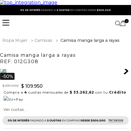
0
Ropa Mujer
Camisas
Camisa manga larga a rayas
Camisa manga larga a rayas
REF:
012G308
$
219
.
900
$
109
.
950
Compra a
4
cuotas mensuales de
$ 33.262,62
con tu
Crédito
Ver cuotas ...