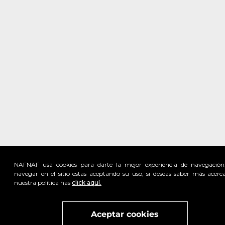
NAFNAF usa cookies para darte la mejor experiencia de navegación
navegar en el sitio estas aceptando su uso, si deseas saber más acerc
nuestra política has
click aquí.
Visita
vivant
nuestra marca
active
x
Aceptar cookies