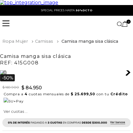
SPECIAL PRICES HASTA
50%DCTO
0
Ropa Mujer
Camisas
Camisa manga sisa clásica
Camisa manga sisa clásica
REF:
415G008
$
169
.
900
$
84
.
950
Compra a
4
cuotas mensuales de
$ 25.699,50
con tu
Crédito
Ver cuotas ...